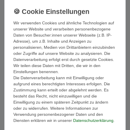
Artikel anzeigen
Wir verwenden Cookies und ähnliche Technologien auf
unserer Website und verarbeiten personenbezogene
Kissenhülle Patchwork Indien Kissenbezug
Daten von Besucher:innen unserer Webseite (z.B. IP-
Überzug Bezug Hülle Sari Stoff 40x40 cm
Adresse), um z.B. Inhalte und Anzeigen zu
8,95 € *
personalisieren, Medien von Drittanbietern einzubinden
Artikel anzeigen
oder Zugriffe auf unsere Website zu analysieren. Die
Datenverarbeitung erfolgt erst durch gesetzte Cookies.
Wir teilen diese Daten mit Dritten, die wir in den
Einstellungen benennen.
Die Datenverarbeitung kann mit Einwilligung oder
Kissenbezug Kissenhüllen Elefanten 40x40cm
aufgrund eines berechtigten Interesses erfolgen. Die
Thailand Polyester Überzug Bezug Hülle Kissen
Neu
Zustimmung kann erteilt oder abgelehnt werden. Es
8,99 € *
besteht das Recht, nicht einzuwilligen und die
Einwilligung zu einem späteren Zeitpunkt zu ändern
Artikel anzeigen
oder zu widerrufen. Weitere Informationen zur
Verwendung personenbezogener Daten und den
Diensten erklären wir in unserer
Daten­schutz­erklärung
.