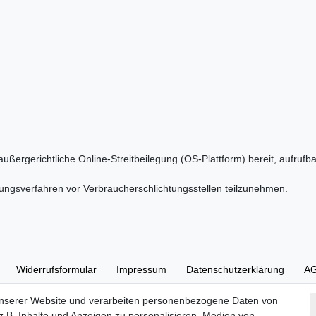
außergerichtliche Online-Streitbeilegung (OS-Plattform) bereit, aufrufb
ilegungsverfahren vor Verbraucherschlichtungsstellen teilzunehmen.
Widerrufs­formular
Impressum
Daten­schutz­erklärung
A
unserer Website und verarbeiten personenbezogene Daten von
.B. Inhalte und Anzeigen zu personalisieren, Medien von