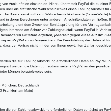
ng von Auskunfteien einzuholen. Hierzu übermittelt PayPal die zu eine
nen über die statistische Wahrscheinlichkeit eines Zahlungsausfalls 
 Die Bonitätsauskunft kann Wahrscheinlichkeitswerte (Score-Werte) be
 und in deren Berechnung unter anderem Anschriftendaten einfließen
rbeitung dient dem Zweck der Bonitätsprüfung für eine Vertragsanbahn
gten Interesse am Schutz vor Zahlungsausfall, wenn PayPal in Vorleis
besonderen Situation ergeben, jederzeit gegen diese auf Art. 6 A
lung an PayPal zu widersprechen.
Die Bereitstellung der Daten ist f
olge, dass der Vertrag nicht mit der von Ihnen gewählten Zahlart geschl
 werden die zur Zahlungsabwicklung erforderlichen Daten an PayPal übe
lungsart werden die Daten ggf. sodann seitens PayPal an den jeweiligen
ieter können beispielsweise sein:
 München, Deutschland)
13 Frankfurt am Main)
n die zur Zahlungsabwicklung erforderlichen Daten zunächst an PayPa