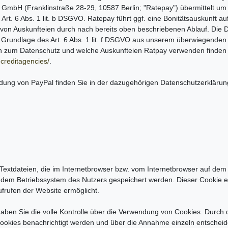
mbH (Franklinstraße 28-29, 10587 Berlin; "Ratepay") übermittelt um d
Art. 6 Abs. 1 lit. b DSGVO. Ratepay führt ggf. eine Bonitätsauskunft au
g von Auskunfteien durch nach bereits oben beschriebenen Ablauf. Die
f Grundlage des Art. 6 Abs. 1 lit. f DSGVO aus unserem überwiegenden
en zum Datenschutz und welche Auskunfteien Ratpay verwenden finden
creditagencies/
.
dung von PayPal finden Sie in der dazugehörigen Datenschutzerklärun
Textdateien, die im Internetbrowser bzw. vom Internetbrowser auf de
f dem Betriebssystem des Nutzers gespeichert werden. Dieser Cookie ent
ufrufen der Website ermöglicht.
ben Sie die volle Kontrolle über die Verwendung von Cookies. Durch d
ookies benachrichtigt werden und über die Annahme einzeln entscheid