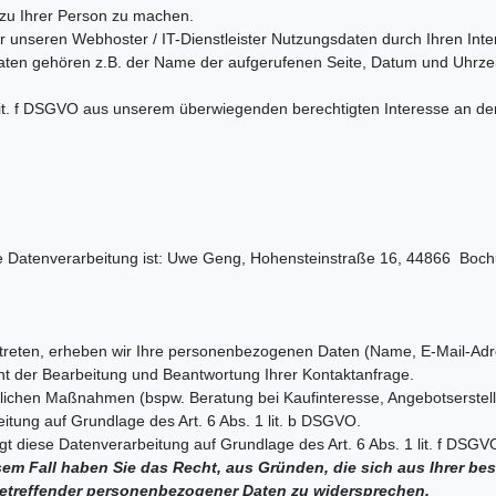
zu Ihrer Person zu machen.
 unseren Webhoster / IT-Dienstleister Nutzungsdaten durch Ihren Inter
aten gehören z.B. der Name der aufgerufenen Seite, Datum und Uhrzeit
1 lit. f DSGVO aus unserem überwiegenden berechtigten Interesse an de
 die Datenverarbeitung ist: Uwe Geng, Hohensteinstraße 16, 44866 Bo
kt treten, erheben wir Ihre personenbezogenen Daten (Name, E-Mail-Adr
nt der Bearbeitung und Beantwortung Ihrer Kontaktanfrage.
ichen Maßnahmen (bspw. Beratung bei Kaufinteresse, Angebotserstellu
eitung auf Grundlage des Art. 6 Abs. 1 lit. b DSGVO.
gt diese Datenverarbeitung auf Grundlage des Art. 6 Abs. 1 lit. f DS
sem Fall haben Sie das Recht, aus Gründen, die sich aus Ihrer beso
betreffender personenbezogener Daten zu widersprechen.