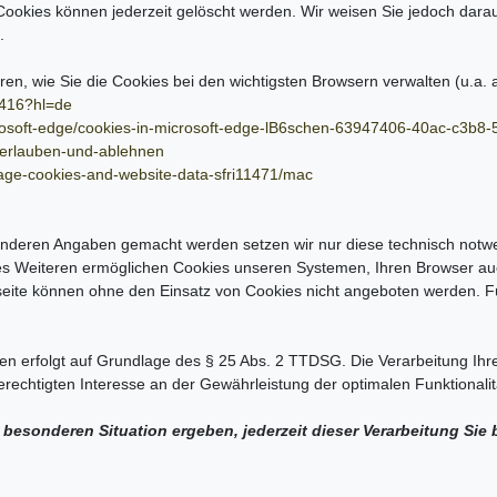
Cookies können jederzeit gelöscht werden. Wir weisen Sie jedoch darau
.
en, wie Sie die Cookies bei den wichtigsten Browsern verwalten (u.a. 
1416?hl=de
icrosoft-edge/cookies-in-microsoft-edge-lB6schen-63947406-40ac-c3b
s-erlauben-und-ablehnen
nage-cookies-and-website-data-sfri11471/mac
anderen Angaben gemacht werden setzen wir nur diese technisch not
. Des Weiteren ermöglichen Cookies unseren Systemen, Ihren Browser 
seite können ohne den Einsatz von Cookies nicht angeboten werden. Für
en erfolgt auf Grundlage des § 25 Abs. 2 TTDSG. Die Verarbeitung Ih
rechtigten Interesse an der Gewährleistung der optimalen Funktionalit
 besonderen Situation ergeben, jederzeit dieser Verarbeitung Si