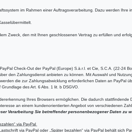
aftssystem im Rahmen einer Auftragsverarbeitung. Dazu werden Ihre
sselübermittelt.
m Zweck, den mit Ihnen geschlossenen Vertrag zu erfüllen und erfolgt
ayPal Check-Out der PayPal (Europe) S.à.r.l. et Cie, S.C.A. (22-24 B
ber den Zahlungsdienst anbieten zu können. Mit Auswahl und Nutzung 
l werden die zur Zahlungsabwicklung erforderlichen Daten an PayPal üb
f Grundlage des Art. 6 Abs. 1 lit. b DSGVO.
ererkennung Ihres Browsers ermöglichen. Die dadurch stattfindende Da
nteresse an einem kundenorientierten Angebot von verschiedenen Zah
ieser Verarbeitung Sie betreffender personenbezogener Daten zu 
bezahlen“ via PayPal
astschrift via PayPal oder „Später bezahlen“ via PayPal behält sich Pa