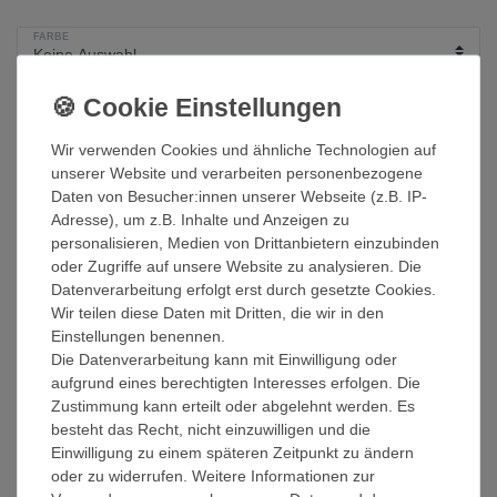
FARBE
*
8,99 EUR
Wir verwenden Cookies und ähnliche Technologien auf
Inhalt
1
Stück
unserer Website und verarbeiten personenbezogene
Grundpreis
8,99 € / Stück
Daten von Besucher:innen unserer Webseite (z.B. IP-
Adresse), um z.B. Inhalte und Anzeigen zu
Sofort versandfertig
personalisieren, Medien von Drittanbietern einzubinden
oder Zugriffe auf unsere Website zu analysieren. Die
In den Warenkorb
Datenverarbeitung erfolgt erst durch gesetzte Cookies.
Wir teilen diese Daten mit Dritten, die wir in den
Wunschliste
Einstellungen benennen.
Die Datenverarbeitung kann mit Einwilligung oder
aufgrund eines berechtigten Interesses erfolgen. Die
* inkl. ges. MwSt. zzgl.
Versandkosten
Zustimmung kann erteilt oder abgelehnt werden. Es
besteht das Recht, nicht einzuwilligen und die
Einwilligung zu einem späteren Zeitpunkt zu ändern
oder zu widerrufen. Weitere Informationen zur
Beschreibung