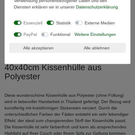
Verwendung personenbezogener Daten und den
Diensten erklären wir in unserer
Daten­schutz­erklärung
.
Technische Daten
Essenziell
Statistik
Externe Medien
Weitere Details
PayPal
Funktional
Weitere Einstellungen
Alle akzeptieren
Alle ablehnen
EU-Verantwortlicher
40x40cm Kissenhülle aus
Polyester
Diese wunderschöne Kissenhülle aus Polyester (ohne Füllung)
wird in liebevoller Handarbeit in Thailand gefertigt. Der Bezug wird
kunstfertig mit kreisförmigen Stickereien verziert. Durch die
unterschiedlichen Farben der Fäden entsteht ein sehr lebendiger
Effekt, der ideal zum changierenden Stoff der Kissenhülle passt.
Die Kissenhülle ist sehr farbenfroh und kann als ansprechendes
Highlight auf Ihrer Couch oder Ihrem Sofa zur Geltung kommen.