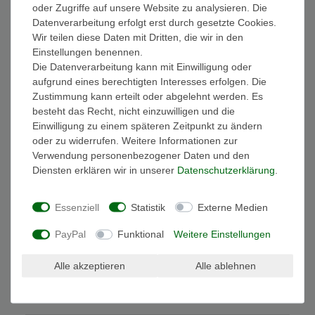
In den Warenkorb
oder Zugriffe auf unsere Website zu analysieren. Die
Datenverarbeitung erfolgt erst durch gesetzte Cookies.
Wir teilen diese Daten mit Dritten, die wir in den
Einstellungen benennen.
Die Datenverarbeitung kann mit Einwilligung oder
Bestseller
Top Serie Flussstein Handwaschbecken
aufgrund eines berechtigten Interesses erfolgen. Die
Naturstein Waschschale Stein Findling Natur
Grau ca.40-45 cm
Zustimmung kann erteilt oder abgelehnt werden. Es
81,90 € *
besteht das Recht, nicht einzuwilligen und die
Einwilligung zu einem späteren Zeitpunkt zu ändern
In den Warenkorb
oder zu widerrufen. Weitere Informationen zur
Verwendung personenbezogener Daten und den
Diensten erklären wir in unserer
Daten­schutz­erklärung
.
Essenziell
Statistik
Externe Medien
Widerrufs­recht
Widerrufs­formular
Impressum
PayPal
Funktional
Weitere Einstellungen
Alle akzeptieren
Alle ablehnen
Daten­schutz­erklärung
AGB
Kontakt