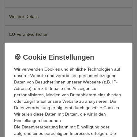
Weitere Details
EU-Verantwortlicher
TOP ! Dieses Waschbecken zählt bei unseren Kunden zu den
meist gekauften Waschbecken aus unserem Angebot !
Wir verwenden Cookies und ähnliche Technologien auf
Exklusives Aufsatzwaschbecken aus Flussstein - Natur
unserer Website und verarbeiten personenbezogene
belassen / unbehandelt !
Daten von Besucher:innen unserer Webseite (z.B. IP-
Das zeitlos moderne Aufsatzwaschbecken wird in liebevoller
Adresse), um z.B. Inhalte und Anzeigen zu
Handarbeit in Indonesien gefertigt. Die Natursteine werden von
personalisieren, Medien von Drittanbietern einzubinden
innen so ausgehöhlt und glatt poliert, dass Wasser und
oder Zugriffe auf unsere Website zu analysieren. Die
Seifenreste gut ablaufen und das Waschbecken so ideal zu
Datenverarbeitung erfolgt erst durch gesetzte Cookies.
reinigen ist. Dabei wird die individuelle Form des Steins
Wir teilen diese Daten mit Dritten, die wir in den
beibehalten. So sticht das Handwaschbecken deutlich hervor von
Einstellungen benennen.
üblichen ovalen Keramikwaschbecken. Während die polierte
Die Datenverarbeitung kann mit Einwilligung oder
Innenfläche des Waschbeckens die einzigartigen Marmorierungen
aufgrund eines berechtigten Interesses erfolgen. Die