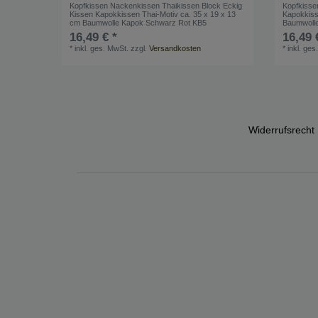
Kopfkissen Nackenkissen Thaikissen Block Eckig
Kopfkisse
Kissen Kapokkissen Thai-Motiv ca. 35 x 19 x 13
Kapokkiss
cm Baumwolle Kapok Schwarz Rot KB5
Baumwolle
16,49 € *
16,49 
*
inkl. ges. MwSt.
zzgl.
Versandkosten
*
inkl. ges
Widerrufs­recht