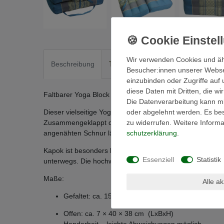
Wir verwenden Cookies und äh
Beschreibung
Technische Daten
Weitere Detai
Besucher:innen unserer Webseit
einzubinden oder Zugriffe auf 
diese Daten mit Dritten, die w
Faltbarer Yoga Block aus Kapok – Sitz- & Nackenkissen 
Die Datenverarbeitung kann mit
oder abgelehnt werden. Es best
Dieser vielseitige Yoga Block aus Thailand ist handgefer
zu widerrufen. Weitere Infor
Zusammengeklappt dient er als Nackenkissen, aufgeklappt
schutz­erklärung
.
angenähten Schnur lässt er sich sicher fixieren.
Kapok ist besonders leicht, formstabil und wasserabweis
Essenziell
Statistik
unterwegs. Die hochwertige Verarbeitung mit traditionell
Maße:
Alle a
Gefaltet: ca. 15 × 40 × 20 cm (LxBxH)
Offen: ca. 7 × 40 × 38 cm (LxBxH)