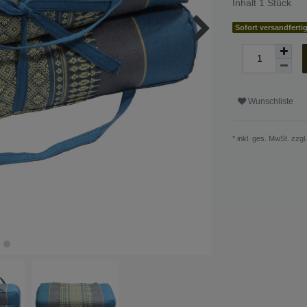
Inhalt
1
Stück
Sofort versandferti
Wunschliste
* inkl. ges. MwSt. zzgl