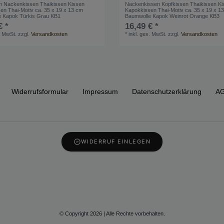
n Nackenkissen Thaikissen Kissen
Nackenkissen Kopfkissen Thaikissen Ki
en Thai-Motiv ca. 35 x 19 x 13 cm
Kapokkissen Thai-Motiv ca. 35 x 19 x 1
 Kapok Türkis Grau KB1
Baumwolle Kapok Weinrot Orange KB3
€ *
16,49 € *
. MwSt.
zzgl.
Versandkosten
*
inkl. ges. MwSt.
zzgl.
Versandkosten
Widerrufs­formular
Impressum
Daten­schutz­erklärung
A
WIDERRUF EINLEGEN
© Copyright 2026 | Alle Rechte vorbehalten.