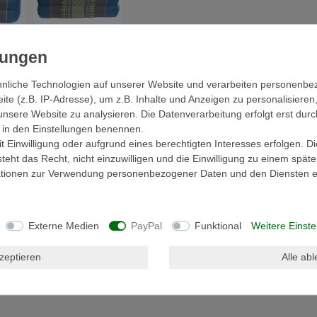
nliche Technologien auf unserer Website und verarbeiten personenb
ls
EU-Verantwortlicher
e (z.B. IP-Adresse), um z.B. Inhalte und Anzeigen zu personalisieren
unsere Website zu analysieren. Die Datenverarbeitung erfolgt erst durc
ir in den Einstellungen benennen.
in einem
 Einwilligung oder aufgrund eines berechtigten Interesses erfolgen. D
eht das Recht, nicht einzuwilligen und die Einwilligung zu einem spät
tigt aus Baumwolle mit Kapokfüllung.
mationen zur Verwendung personenbezogener Daten und den Diensten er
 als Sitz- oder Meditationskissen. Mit der
end – ideal für entspannte Yoga-Sessions oder
Externe Medien
PayPal
Funktional
Weitere Einste
en Thaimustern macht jedes Stück einzigartig.
kzeptieren
Alle ab