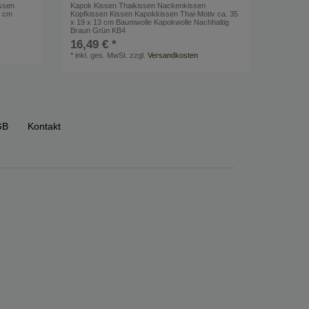
ssen
Kapok Kissen Thaikissen Nackenkissen
3 cm
Kopfkissen Kissen Kapokkissen Thai-Motiv ca. 35
x 19 x 13 cm Baumwolle Kapokwolle Nachhaltig
Braun Grün KB4
16,49 € *
*
inkl. ges. MwSt.
zzgl.
Versandkosten
GB
Kontakt