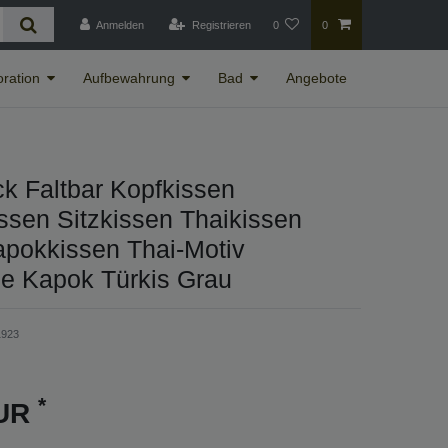
Anmelden
Registrieren
0
0
ration
Aufbewahrung
Bad
Angebote
k Faltbar Kopfkissen
sen Sitzkissen Thaikissen
apokkissen Thai-Motiv
e Kapok Türkis Grau
1923
*
EUR