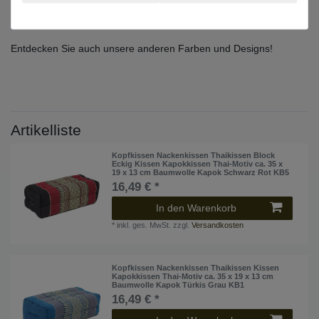
Offen
: ca. 7 × 40 × 38 cm (LxBxH)
Handarbeit – leichte Abweichungen möglich.
Entdecken Sie auch unsere anderen Farben und Designs!
Artikelliste
Kopfkissen Nackenkissen Thaikissen Block
Eckig Kissen Kapokkissen Thai-Motiv ca. 35 x
19 x 13 cm Baumwolle Kapok Schwarz Rot KB5
16,49 € *
In den Warenkorb
*
inkl. ges. MwSt.
zzgl.
Versandkosten
Kopfkissen Nackenkissen Thaikissen Kissen
Kapokkissen Thai-Motiv ca. 35 x 19 x 13 cm
Baumwolle Kapok Türkis Grau KB1
16,49 € *