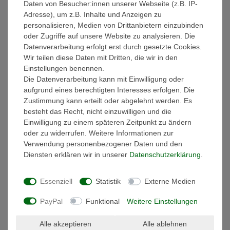
Daten von Besucher:innen unserer Webseite (z.B. IP-
Weitere Details
Adresse), um z.B. Inhalte und Anzeigen zu
personalisieren, Medien von Drittanbietern einzubinden
oder Zugriffe auf unsere Website zu analysieren. Die
EU-Verantwortlicher
Datenverarbeitung erfolgt erst durch gesetzte Cookies.
Wir teilen diese Daten mit Dritten, die wir in den
Einstellungen benennen.
Faltbarer Yoga Block aus Kapok – Sitz- & Nackenkissen in
Die Datenverarbeitung kann mit Einwilligung oder
einem
aufgrund eines berechtigten Interesses erfolgen. Die
Dieser vielseitige Yoga Block aus Thailand ist handgefertigt aus
Zustimmung kann erteilt oder abgelehnt werden. Es
Baumwolle mit Kapokfüllung. Zusammengeklappt dient er als
besteht das Recht, nicht einzuwilligen und die
Nackenkissen, aufgeklappt als Sitz- oder Meditationskissen. Mit
Einwilligung zu einem späteren Zeitpunkt zu ändern
der angenähten Schnur lässt er sich sicher fixieren.
oder zu widerrufen. Weitere Informationen zur
Verwendung personenbezogener Daten und den
Kapok ist besonders leicht, formstabil und wasserabweisend –
Diensten erklären wir in unserer
Daten­schutz­erklärung
.
ideal für entspannte Yoga-Sessions oder unterwegs. Die
hochwertige Verarbeitung mit traditionellen Thaimustern macht
Essenziell
Statistik
Externe Medien
jedes Stück einzigartig.
Maße:
PayPal
Funktional
Weitere Einstellungen
Gefaltet
: ca. 15 × 40 × 20 cm (LxBxH)
Alle akzeptieren
Alle ablehnen