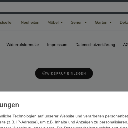
stseller
Neuheiten
Möbel
Serien
Garten
Deko
Widerrufs­formular
Impressum
Daten­schutz­erklärung
A
WIDERRUF EINLEGEN
© Copyright 2026 | Alle Rechte vorbehalten.
nliche Technologien auf unserer Website und verarbeiten personenb
e (z.B. IP-Adresse), um z.B. Inhalte und Anzeigen zu personalisieren
unsere Website zu analysieren. Die Datenverarbeitung erfolgt erst durc