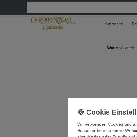
Startseite
Be
Widerrufs­recht
Wir verwenden Cookies und äh
Besucher:innen unserer Webseit
einzubinden oder Zugriffe auf 