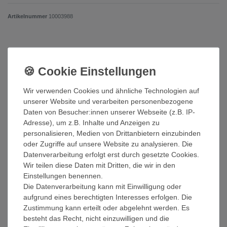
Artikelnummer
10003988
UVP 19,99 €
*
17,90 EUR
Inhalt
1
Stück
Wir verwenden Cookies und ähnliche Technologien auf
unserer Website und verarbeiten personenbezogene
Sofort versandfertig
Daten von Besucher:innen unserer Webseite (z.B. IP-
Adresse), um z.B. Inhalte und Anzeigen zu
In den Warenkorb
personalisieren, Medien von Drittanbietern einzubinden
oder Zugriffe auf unsere Website zu analysieren. Die
Wunschliste
Datenverarbeitung erfolgt erst durch gesetzte Cookies.
Wir teilen diese Daten mit Dritten, die wir in den
Einstellungen benennen.
* inkl. ges. MwSt. zzgl.
Versandkosten
Die Datenverarbeitung kann mit Einwilligung oder
aufgrund eines berechtigten Interesses erfolgen. Die
Zustimmung kann erteilt oder abgelehnt werden. Es
besteht das Recht, nicht einzuwilligen und die
Beschreibung