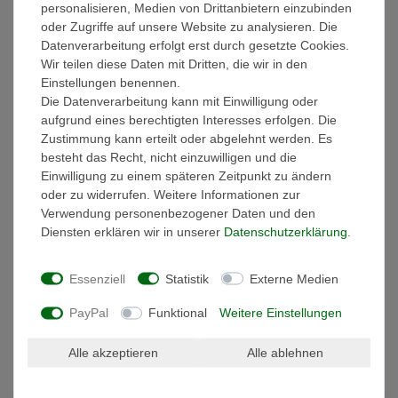
personalisieren, Medien von Drittanbietern einzubinden
Technische Daten
oder Zugriffe auf unsere Website zu analysieren. Die
Datenverarbeitung erfolgt erst durch gesetzte Cookies.
Wir teilen diese Daten mit Dritten, die wir in den
Weitere Details
Einstellungen benennen.
Die Datenverarbeitung kann mit Einwilligung oder
aufgrund eines berechtigten Interesses erfolgen. Die
EU-Verantwortlicher
Zustimmung kann erteilt oder abgelehnt werden. Es
besteht das Recht, nicht einzuwilligen und die
Einwilligung zu einem späteren Zeitpunkt zu ändern
Einzigartige Nachtkommode aus
oder zu widerrufen. Weitere Informationen zur
Indien
Verwendung personenbezogener Daten und den
Diensten erklären wir in unserer
Daten­schutz­erklärung
.
Großräumige Nachtkommode im antiken Look mit mächtigen
Messingbeschlägen. Die einzigartige Nachtkommode wurde in
liebevoller Handarbeit aus hochwertigem Mangoholz in Indien
Essenziell
Statistik
Externe Medien
gefertigt.
PayPal
Funktional
Weitere Einstellungen
Mit dieser kleinen Nachtkommode erhalten Sie ein dekoratives
Möbelstück mit vielfältigen praktischen Einsatzmöglichkeiten. Es
Alle akzeptieren
Alle ablehnen
handelt sich hierbei nicht um industrielle Massenware.
Maße: (HBT) ca. 53 cm × 45 cm × 30 cm