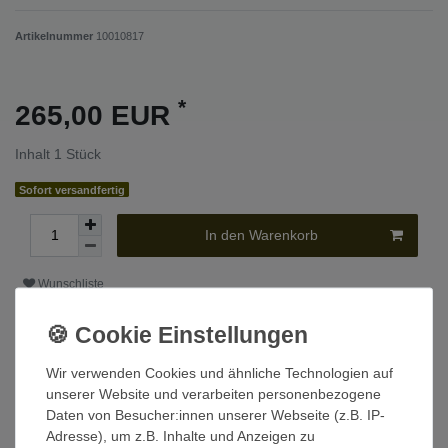
Artikelnummer
10010817
*
265,00 EUR
Inhalt
1
Stück
Sofort versandfertig
In den Warenkorb
Wunschliste
* inkl. ges. MwSt. zzgl.
Versandkosten
Wir verwenden Cookies und ähnliche Technologien auf
unserer Website und verarbeiten personenbezogene
Daten von Besucher:innen unserer Webseite (z.B. IP-
Beschreibung
Adresse), um z.B. Inhalte und Anzeigen zu