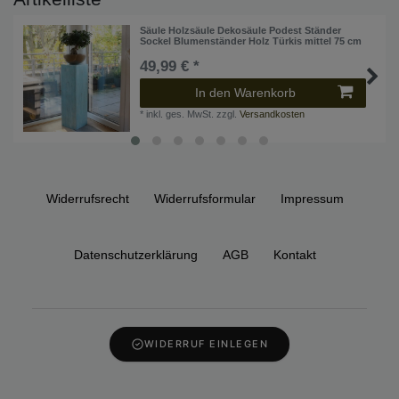
Säule Holzsäule Dekosäule Podest Ständer
Sockel Blumenständer Holz Türkis mittel 75 cm
49,99 € *
In den Warenkorb
*
inkl. ges. MwSt.
zzgl.
Versandkosten
Widerrufs­recht
Widerrufs­formular
Impressum
Daten­schutz­erklärung
AGB
Kontakt
WIDERRUF EINLEGEN