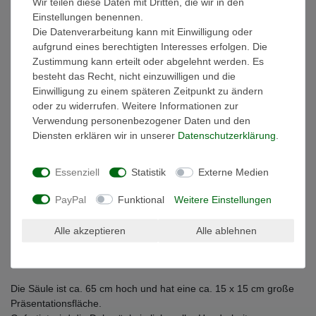
Wir teilen diese Daten mit Dritten, die wir in den
Einstellungen benennen.
Weitere Details
Die Datenverarbeitung kann mit Einwilligung oder
aufgrund eines berechtigten Interesses erfolgen. Die
EU-Verantwortlicher
Zustimmung kann erteilt oder abgelehnt werden. Es
besteht das Recht, nicht einzuwilligen und die
Einwilligung zu einem späteren Zeitpunkt zu ändern
Schlichte Dekosäule aus Holz
oder zu widerrufen. Weitere Informationen zur
Verwendung personenbezogener Daten und den
Achtung, wir haben diese Säule in vielen verschiedenen Größen
Diensten erklären wir in unserer
Daten­schutz­erklärung
.
und Farben im Angebot.
Bitte beachten Sie auch unsere anderen Angebote.
Essenziell
Statistik
Externe Medien
Diese klassische Dekosäule verleiht ihrem Wohnraum zeitlose
PayPal
Funktional
Weitere Einstellungen
Eleganz.
Egal ob als Blumensockel, als Präsentationsfläche oder
freistehend als eigenständiger Hingucker passt dieses Modell in
Alle akzeptieren
Alle ablehnen
jedes
stilbewusste Eigenheim.
Die Säule ist ca. 65 cm hoch und hat eine ca. 15 x 15 cm große
Präsentationsfläche.