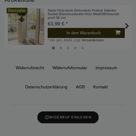
Bestseller
Säule Holzsäule Dekosäule Podest Ständer
Sockel Blumenständer Holz Weiß/Whitewash
groß 85 cm
63,99 € *
In den Warenkorb
*
inkl. ges. MwSt.
zzgl.
Versandkosten
Widerrufs­recht
Widerrufs­formular
Impressum
Daten­schutz­erklärung
AGB
Kontakt
WIDERRUF EINLEGEN