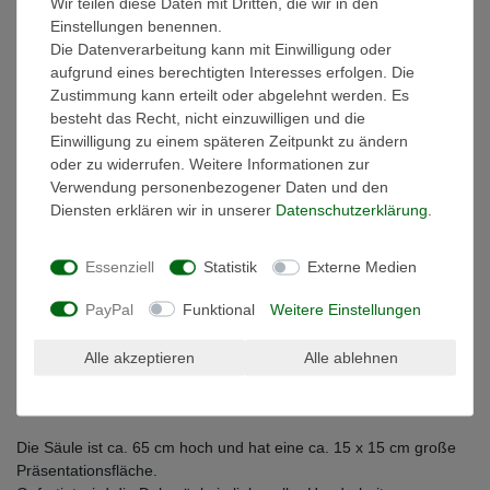
Wir teilen diese Daten mit Dritten, die wir in den
Einstellungen benennen.
Weitere Details
Die Datenverarbeitung kann mit Einwilligung oder
aufgrund eines berechtigten Interesses erfolgen. Die
EU-Verantwortlicher
Zustimmung kann erteilt oder abgelehnt werden. Es
besteht das Recht, nicht einzuwilligen und die
Einwilligung zu einem späteren Zeitpunkt zu ändern
Schlichte Dekosäule aus Holz
oder zu widerrufen. Weitere Informationen zur
Verwendung personenbezogener Daten und den
Achtung, wir haben diese Säule in vielen verschiedenen Größen
Diensten erklären wir in unserer
Daten­schutz­erklärung
.
und Farben im Angebot.
Bitte beachten Sie auch unsere anderen Angebote.
Essenziell
Statistik
Externe Medien
Diese klassische Dekosäule verleiht ihrem Wohnraum zeitlose
PayPal
Funktional
Weitere Einstellungen
Eleganz.
Egal ob als Blumensockel, als Präsentationsfläche oder
freistehend als eigenständiger Hingucker passt dieses Modell in
Alle akzeptieren
Alle ablehnen
jedes
stilbewusste Eigenheim.
Die Säule ist ca. 65 cm hoch und hat eine ca. 15 x 15 cm große
Präsentationsfläche.