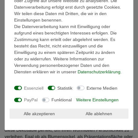
oder Zugriffe auf unsere Website zu analysieren. Die
Datenverarbeitung erfolgt erst durch gesetzte Cookies.
Beschreibung
Wir teilen diese Daten mit Dritten, die wir in den
Einstellungen benennen.
Die Datenverarbeitung kann mit Einwilligung oder
Technische Daten
aufgrund eines berechtigten Interesses erfolgen. Die
Zustimmung kann erteilt oder abgelehnt werden. Es
besteht das Recht, nicht einzuwilligen und die
Weitere Details
Einwilligung zu einem späteren Zeitpunkt zu ändern
oder zu widerrufen. Weitere Informationen zur
Verwendung personenbezogener Daten und den
EU-Verantwortlicher
Diensten erklären wir in unserer
Daten­schutz­erklärung
.
Antike Dekosäule aus Holz in verschiedenen
Essenziell
Statistik
Externe Medien
Designs
PayPal
Funktional
Weitere Einstellungen
Bitte wählen Sie eine Farbe & eine Größe aus
Diese klassisch antik anmutende Dekosäule verleiht ihrem
Alle akzeptieren
Alle ablehnen
Wohnraum zeitlose Eleganz. Durch die Kombination von stilvoller
Ornamentik und geschnitzter Vintage Oberfläche eignet sich
diese Dekosäule perfekt, um ihren Wohnideen Persönlichkeit zu
verleihen. Egal ob als Blumensockel, als Präsentationsfläche oder