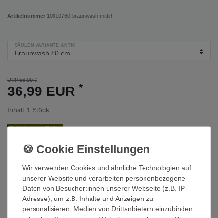
Artikelnummer
10010760-braunwash mittel
SÄULEN VARIANTE ANTIK
UVP 56,99 €
*
36,99 EUR
Inhalt
1
Stück
Sofort versandfertig
In den Warenkorb
Wir verwenden Cookies und ähnliche Technologien auf
Wunschliste
unserer Website und verarbeiten personenbezogene
Daten von Besucher:innen unserer Webseite (z.B. IP-
Adresse), um z.B. Inhalte und Anzeigen zu
* inkl. ges. MwSt. zzgl.
Versandkosten
personalisieren, Medien von Drittanbietern einzubinden