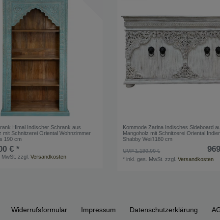
rank Himal Indischer Schrank aus
Kommode Zarina Indisches Sideboard a
 mit Schnitzerei Oriental Wohnzimmer
Mangoholz mit Schnitzerei Oriental Indie
is 190 cm
Shabby Weiß180 cm
00 € *
969
UVP 1.190,00 €
. MwSt.
zzgl.
Versandkosten
*
inkl. ges. MwSt.
zzgl.
Versandkosten
Widerrufs­formular
Impressum
Daten­schutz­erklärung
A