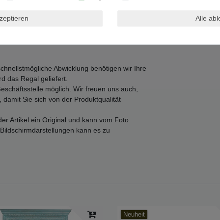
kzeptieren
Alle ab
 190 cm
schnellstmögliche Abwicklung benötigen wir Ihre
d das Regal geliefert.
schäftsstelle möglich. Wir freuen uns auch,
damit Sie sich von der Produktqualität
der Artikel ein Original und kann vom Foto
Bildschirmdarstellungen kann es zu
Neuheit