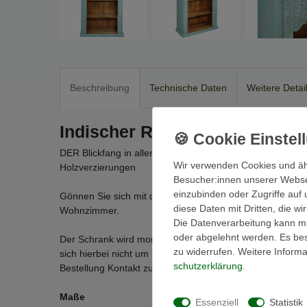
Beschreibung
Technische Daten
Weitere Detai
Indischer Regal Schrank Him
DER Blickfang in allen Räumen! Aufwendig hergestellter
Wir verwenden Cookies und äh
Holzverzierungen
Besucher:innen unserer Webseit
einzubinden oder Zugriffe auf 
Gönnen Sie sich mit dem
indischen Regal Schrank Hi
diese Daten mit Dritten, die w
Wohnzimmer.
Die Datenverarbeitung kann mit
oder abgelehnt werden. Es best
Der Schrank wird montiert geliefert. In liebevoller
Handar
zu widerrufen. Weitere Infor
sich hierbei nicht um industrielle Massenware. Bei Frage
schutz­erklärung
.
Bestellung Kontakt zu uns auf.
Maße
Essenziell
Statistik