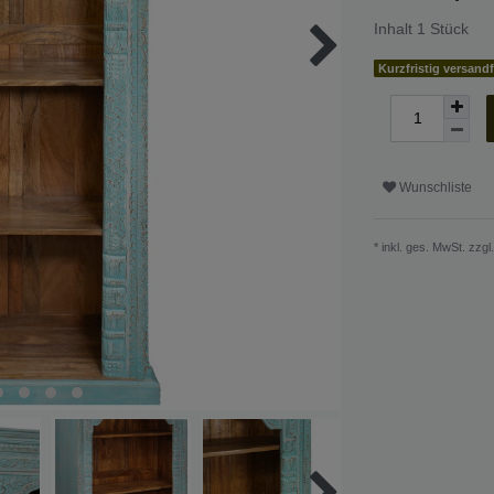
Inhalt
1
Stück
Kurzfristig versandf
Wunschliste
* inkl. ges. MwSt. zzgl