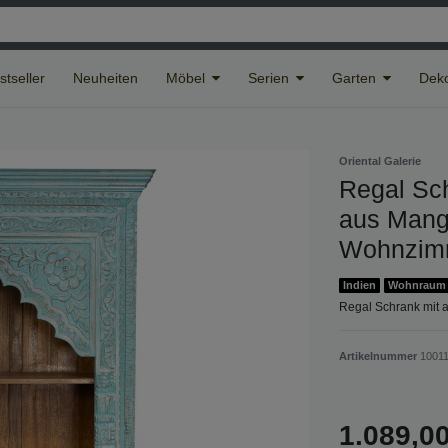
stseller
Neuheiten
Möbel
Serien
Garten
Deko
Oriental Galerie
Regal Sch
aus Mango
Wohnzimm
Indien
Wohnraum
Regal Schrank mit a
Artikelnummer
1001
1.089,