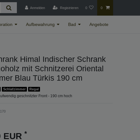
Anmelden
Registrieren
0
0
ration
Aufbewahrung
Bad
Angebote
rank Himal Indischer Schrank
holz mit Schnitzerei Oriental
er Blau Türkis 190 cm
Schlafzimmer
Regal
ufwendig geschnitzter Front - 190 cm hoch
1170
*
00 EUR