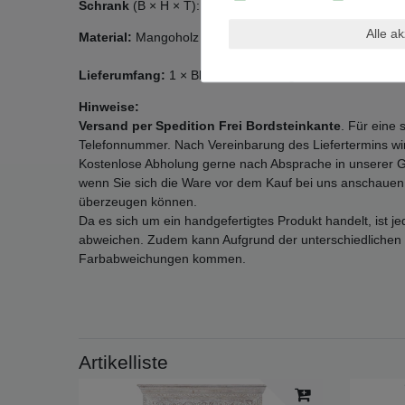
Schrank
(B × H × T): ca. 100 × 190 × 40 cm
Alle a
Material:
Mangoholz
Lieferumfang:
1 × Blau Türkises Regal Schrank Himal,
Hinweise:
Versand per Spedition Frei Bordsteinkante
. Für eine 
Telefonnummer. Nach Vereinbarung des Liefertermins wir
Kostenlose Abholung gerne nach Absprache in unserer Ge
wenn Sie sich die Ware vor dem Kauf bei uns anschauen, 
überzeugen können.
Da es sich um ein handgefertigtes Produkt handelt, ist je
abweichen. Zudem kann Aufgrund der unterschiedlichen 
Farbabweichungen kommen.
Artikelliste