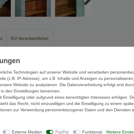
ls
EU-Verantwortlicher
al
Blau Türkis
190 cm
 Regal Schrank mit handgeschnitzten
nliche Technologien auf unserer Website und verarbeiten personenb
e (z.B. IP-Adresse), um z.B. Inhalte und Anzeigen zu personalisieren
unsere Website zu analysieren. Die Datenverarbeitung erfolgt erst durc
mal
ein absolutes Schmuckstück für Ihr
ir in den Einstellungen benennen.
 Einwilligung oder aufgrund eines berechtigten Interesses erfolgen. D
eht das Recht, nicht einzuwilligen und die Einwilligung zu einem spät
beit
aufwendig in
Indien
hergestellt. Es handelt
mationen zur Verwendung personenbezogener Daten und den Diensten er
n und Unklarheiten nehmen Sie bitte vor Ihrer
Externe Medien
PayPal
Funktional
Weitere Einste