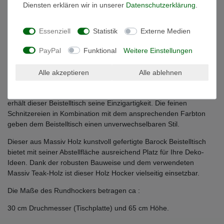
Diensten erklären wir in unserer
Daten­schutz­erklärung
.
Weitere Details
Essenziell
Statistik
Externe Medien
EU-Verantwortlicher
PayPal
Funktional
Weitere Einstellungen
Mit diesem Barock Beistelltisch aus massivem Teakholz setzen
Alle akzeptieren
Alle ablehnen
Sie ein individuelles Zeichen in Sachen Home-Styling. Durch die
filigrane Handarbeit und die Verwendung von seltenem Holz
erhält dieser Beistelltisch seine Einzigartigkeit. Die feinen
Schnitzereien in Kombination mit dem ansprechenden Farbton
geben dem Beistelltisch einen unverwechselbaren Stil.
Dieser aus Massiv Holz kunstvoll gefertigte Barock Beistelltisch
bietet mit seiner Abstellfläche ausreichend Platz für Ihre Deko-
Ideen. Dank der robusten Bauweise und dem verwendeten
Massiv Teak-Holz ist dieser Holz Hocker vielseitig einsetzbar.
Die Maße des Rundhockers betragen ca :
30 cm Druchmesser (Tischplatte) und 65 cm Höhe.