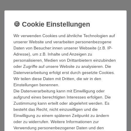
*
89,99 EUR
Inhalt
1
Stück
Wir verwenden Cookies und ähnliche Technologien auf
Sofort versandfertig
unserer Website und verarbeiten personenbezogene
Daten von Besucher:innen unserer Webseite (z.B. IP-
In den Warenkorb
Adresse), um z.B. Inhalte und Anzeigen zu
personalisieren, Medien von Drittanbietern einzubinden
Wunschliste
oder Zugriffe auf unsere Website zu analysieren. Die
Datenverarbeitung erfolgt erst durch gesetzte Cookies.
Wir teilen diese Daten mit Dritten, die wir in den
* inkl. ges. MwSt. zzgl.
Versandkosten
Einstellungen benennen.
Die Datenverarbeitung kann mit Einwilligung oder
aufgrund eines berechtigten Interesses erfolgen. Die
Zustimmung kann erteilt oder abgelehnt werden. Es
Beschreibung
besteht das Recht, nicht einzuwilligen und die
Einwilligung zu einem späteren Zeitpunkt zu ändern
Technische Daten
oder zu widerrufen. Weitere Informationen zur
Verwendung personenbezogener Daten und den