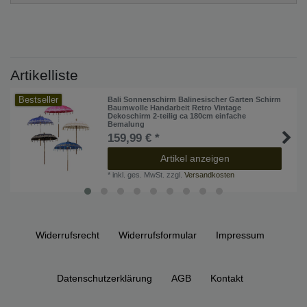
Artikelliste
Bestseller
Bali Sonnenschirm Balinesischer Garten Schirm
Baumwolle Handarbeit Retro Vintage
Dekoschirm 2-teilig ca 180cm einfache
Bemalung
159,99 € *
Artikel anzeigen
*
inkl. ges. MwSt.
zzgl.
Versandkosten
Widerrufs­recht
Widerrufs­formular
Impressum
Daten­schutz­erklärung
AGB
Kontakt