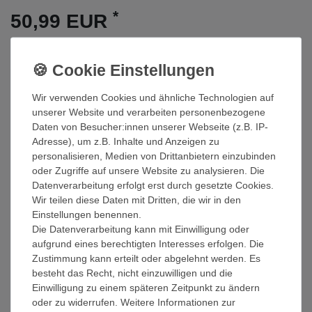
*
50,99 EUR
Inhalt
1
Stück
Sofort versandfertig
Wir verwenden Cookies und ähnliche Technologien auf
In den Warenkorb
unserer Website und verarbeiten personenbezogene
Daten von Besucher:innen unserer Webseite (z.B. IP-
Wunschliste
Adresse), um z.B. Inhalte und Anzeigen zu
personalisieren, Medien von Drittanbietern einzubinden
oder Zugriffe auf unsere Website zu analysieren. Die
* inkl. ges. MwSt. zzgl.
Versandkosten
Datenverarbeitung erfolgt erst durch gesetzte Cookies.
Wir teilen diese Daten mit Dritten, die wir in den
Einstellungen benennen.
Die Datenverarbeitung kann mit Einwilligung oder
Beschreibung
aufgrund eines berechtigten Interesses erfolgen. Die
Zustimmung kann erteilt oder abgelehnt werden. Es
besteht das Recht, nicht einzuwilligen und die
Technische Daten
Einwilligung zu einem späteren Zeitpunkt zu ändern
oder zu widerrufen. Weitere Informationen zur