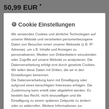
*
50,99 EUR
Inhalt
1
Stück
Sofort versandfertig
Wir verwenden Cookies und ähnliche Technologien auf
In den Warenkorb
unserer Website und verarbeiten personenbezogene
Daten von Besucher:innen unserer Webseite (z.B. IP-
Wunschliste
Adresse), um z.B. Inhalte und Anzeigen zu
personalisieren, Medien von Drittanbietern einzubinden
oder Zugriffe auf unsere Website zu analysieren. Die
* inkl. ges. MwSt. zzgl.
Versandkosten
Datenverarbeitung erfolgt erst durch gesetzte Cookies.
Wir teilen diese Daten mit Dritten, die wir in den
Einstellungen benennen.
Die Datenverarbeitung kann mit Einwilligung oder
Beschreibung
aufgrund eines berechtigten Interesses erfolgen. Die
Zustimmung kann erteilt oder abgelehnt werden. Es
besteht das Recht, nicht einzuwilligen und die
Technische Daten
Einwilligung zu einem späteren Zeitpunkt zu ändern
oder zu widerrufen. Weitere Informationen zur