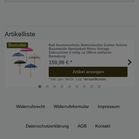
Artikelliste
Bestseller
Bali Sonnenschirm Balinesischer Garten Schirm
Baumwolle Handarbeit Retro Vintage
Dekoschirm 2-teilig ca 180cm einfache
Bemalung
159,99 € *
Artikel anzeigen
*
inkl. ges. MwSt.
zzgl.
Versandkosten
Widerrufs­recht
Widerrufs­formular
Impressum
Daten­schutz­erklärung
AGB
Kontakt