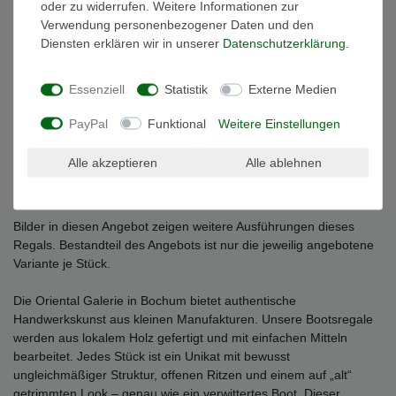
oder zu widerrufen. Weitere Informationen zur
Verwendung personenbezogener Daten und den
Weitere Details
Diensten erklären wir in unserer
Daten­schutz­erklärung
.
Essenziell
Statistik
Externe Medien
EU-Verantwortlicher
PayPal
Funktional
Weitere Einstellungen
Originelles Bootsregal in verschiedenen Größen und Farben
Alle akzeptieren
Alle ablehnen
Das ausgefallene Bootsregal wird in Indonesien in liebevoller und
sorgfältiger Handarbeit aus leichtem Albesiaholz gefertigt.
Bilder in diesen Angebot zeigen weitere Ausführungen dieses
Regals. Bestandteil des Angebots ist nur die jeweilig angebotene
Variante je Stück.
Die Oriental Galerie in Bochum bietet authentische
Handwerkskunst aus kleinen Manufakturen. Unsere Bootsregale
werden aus lokalem Holz gefertigt und mit einfachen Mitteln
bearbeitet. Jedes Stück ist ein Unikat mit bewusst
ungleichmäßiger Struktur, offenen Ritzen und einem auf „alt“
getrimmten Look – genau wie ein verwittertes Boot. Dieser