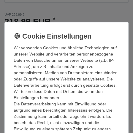
UVP 229,99 €
*
218,99 EUR
Inhalt
1
Stück
Leider derzeit vergriffen!
Wir verwenden Cookies und ähnliche Technologien auf
unserer Website und verarbeiten personenbezogene
In den Warenkorb
Daten von Besucher:innen unserer Webseite (z.B. IP-
Adresse), um z.B. Inhalte und Anzeigen zu
Wunschliste
personalisieren, Medien von Drittanbietern einzubinden
oder Zugriffe auf unsere Website zu analysieren. Die
Datenverarbeitung erfolgt erst durch gesetzte Cookies.
* inkl. ges. MwSt. zzgl.
Versandkosten
Wir teilen diese Daten mit Dritten, die wir in den
Einstellungen benennen.
Die Datenverarbeitung kann mit Einwilligung oder
aufgrund eines berechtigten Interesses erfolgen. Die
Beschreibung
Zustimmung kann erteilt oder abgelehnt werden. Es
besteht das Recht, nicht einzuwilligen und die
Einwilligung zu einem späteren Zeitpunkt zu ändern
Technische Daten