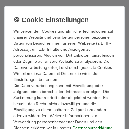
*
31,99 EUR
Inhalt
1
Stück
Wir verwenden Cookies und ähnliche Technologien auf
Sofort versandfertig
unserer Website und verarbeiten personenbezogene
Daten von Besucher:innen unserer Webseite (z.B. IP-
Adresse), um z.B. Inhalte und Anzeigen zu
In den Warenkorb
personalisieren, Medien von Drittanbietern einzubinden
oder Zugriffe auf unsere Website zu analysieren. Die
Wunschliste
Datenverarbeitung erfolgt erst durch gesetzte Cookies.
Wir teilen diese Daten mit Dritten, die wir in den
Einstellungen benennen.
* inkl. ges. MwSt. zzgl.
Versandkosten
Die Datenverarbeitung kann mit Einwilligung oder
aufgrund eines berechtigten Interesses erfolgen. Die
Zustimmung kann erteilt oder abgelehnt werden. Es
Beschreibung
besteht das Recht, nicht einzuwilligen und die
Einwilligung zu einem späteren Zeitpunkt zu ändern
oder zu widerrufen. Weitere Informationen zur
Technische Daten
Verwendung personenbezogener Daten und den
Diensten erklären wir in unserer
Daten­schutz­erklärung
.