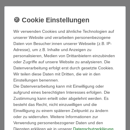
*
21,99 EUR
Inhalt
1
Stück
Wir verwenden Cookies und ähnliche Technologien auf
Sofort versandfertig
unserer Website und verarbeiten personenbezogene
Daten von Besucher:innen unserer Webseite (z.B. IP-
Adresse), um z.B. Inhalte und Anzeigen zu
In den Warenkorb
personalisieren, Medien von Drittanbietern einzubinden
oder Zugriffe auf unsere Website zu analysieren. Die
Wunschliste
Datenverarbeitung erfolgt erst durch gesetzte Cookies.
Wir teilen diese Daten mit Dritten, die wir in den
Einstellungen benennen.
* inkl. ges. MwSt. zzgl.
Versandkosten
Die Datenverarbeitung kann mit Einwilligung oder
aufgrund eines berechtigten Interesses erfolgen. Die
Zustimmung kann erteilt oder abgelehnt werden. Es
Beschreibung
besteht das Recht, nicht einzuwilligen und die
Einwilligung zu einem späteren Zeitpunkt zu ändern
oder zu widerrufen. Weitere Informationen zur
Technische Daten
Verwendung personenbezogener Daten und den
Diensten erklären wir in unserer
Daten­schutz­erklärung
.