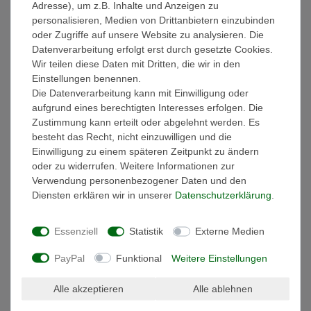
Adresse), um z.B. Inhalte und Anzeigen zu
personalisieren, Medien von Drittanbietern einzubinden
oder Zugriffe auf unsere Website zu analysieren. Die
Weitere Details
Datenverarbeitung erfolgt erst durch gesetzte Cookies.
Wir teilen diese Daten mit Dritten, die wir in den
EU-Verantwortlicher
Einstellungen benennen.
Die Datenverarbeitung kann mit Einwilligung oder
aufgrund eines berechtigten Interesses erfolgen. Die
Wunderschöner Wandspiegel mit natur / weißen Holzrahmen
Zustimmung kann erteilt oder abgelehnt werden. Es
ca. 40 x 50 cm
besteht das Recht, nicht einzuwilligen und die
Einwilligung zu einem späteren Zeitpunkt zu ändern
In liebevoller Handarbeit wird der Wandspiegel in Indonesien
oder zu widerrufen. Weitere Informationen zur
gefertigt. Der originelle Barock Rahmen des hochwertigen
Verwendung personenbezogener Daten und den
Spiegels besteht aus Holz und ist der besondere Blickfang dieses
Diensten erklären wir in unserer
Daten­schutz­erklärung
.
stilvollen Hängespiegels. Durch die klassische Farbe in
Kombination mit dem stilvollen Rahmen erhalten Sie einen
Essenziell
Statistik
Externe Medien
exklusiven Spiegel. Dabei kann der Wandspiegel im Flur zu einem
freundlichen Empfang verhelfen, enge Räume durch die
PayPal
Funktional
Weitere Einstellungen
Spiegelwirkung optisch vergrößern, eine natürliche Atmosphäre
im Badezimmer unterstützen oder auch als dekorativer
Alle akzeptieren
Alle ablehnen
Schminkspiegel dienen.