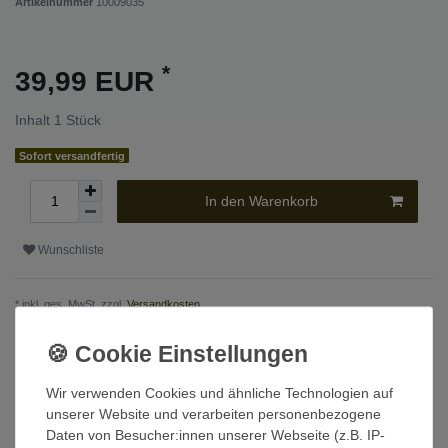
Artikelnummer
10009035
*
39,99 EUR
Inhalt
1
Stück
Sofort versandfertig
In den Warenkorb
Wunschliste
* inkl. ges. MwSt. zzgl.
Versandkosten
Beschreibung
Wir verwenden Cookies und ähnliche Technologien auf
unserer Website und verarbeiten personenbezogene
Daten von Besucher:innen unserer Webseite (z.B. IP-
Technische Daten