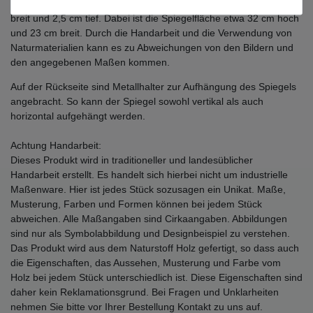
Dieser moderne Spiegel ist insgesamt etwa 50 cm hoch 40 cm
breit und 2,5 cm tief. Dabei ist die Spiegelfläche etwa 32 cm hoch
und 23 cm breit. Durch die Handarbeit und die Verwendung von
Naturmaterialien kann es zu Abweichungen von den Bildern und
den angegebenen Maßen kommen.
Auf der Rückseite sind Metallhalter zur Aufhängung des Spiegels
angebracht. So kann der Spiegel sowohl vertikal als auch
horizontal aufgehängt werden.
Achtung Handarbeit:
Dieses Produkt wird in traditioneller und landesüblicher
Handarbeit erstellt. Es handelt sich hierbei nicht um industrielle
Maßenware. Hier ist jedes Stück sozusagen ein Unikat. Maße,
Musterung, Farben und Formen können bei jedem Stück
abweichen. Alle Maßangaben sind Cirkaangaben. Abbildungen
sind nur als Symbolabbildung und Designbeispiel zu verstehen.
Das Produkt wird aus dem Naturstoff Holz gefertigt, so dass auch
die Eigenschaften, das Aussehen, Musterung und Farbe vom
Holz bei jedem Stück unterschiedlich ist. Diese Eigenschaften sind
daher kein Reklamationsgrund. Bei Fragen und Unklarheiten
nehmen Sie bitte vor Ihrer Bestellung Kontakt zu uns auf.