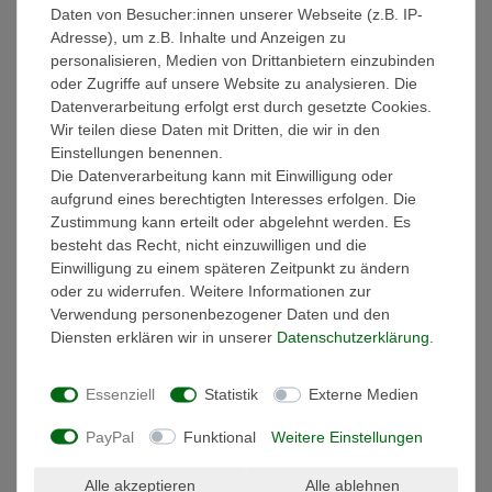
Beschreibung
Daten von Besucher:innen unserer Webseite (z.B. IP-
Adresse), um z.B. Inhalte und Anzeigen zu
personalisieren, Medien von Drittanbietern einzubinden
Technische Daten
oder Zugriffe auf unsere Website zu analysieren. Die
Datenverarbeitung erfolgt erst durch gesetzte Cookies.
Wir teilen diese Daten mit Dritten, die wir in den
Weitere Details
Einstellungen benennen.
Die Datenverarbeitung kann mit Einwilligung oder
EU-Verantwortlicher
aufgrund eines berechtigten Interesses erfolgen. Die
Zustimmung kann erteilt oder abgelehnt werden. Es
besteht das Recht, nicht einzuwilligen und die
Rustikaler Bilderrahmen im Landhausstil
Einwilligung zu einem späteren Zeitpunkt zu ändern
oder zu widerrufen. Weitere Informationen zur
Verwendung personenbezogener Daten und den
Der Fotorahmen wird in liebevoller und sorgfältiger Handarbeit in
Diensten erklären wir in unserer
Daten­schutz­erklärung
.
Thailand aus Albesiaholz gefertigt. Zum Schutz ihrer Bilder vor
Staub und Feuchtigkeit wird der Rahmen mit einer Glasfront
Essenziell
Statistik
Externe Medien
geliefert (kein Plastik).
Mit diesem Bilderrahmen im Landhausstil können Sie z.B.
PayPal
Funktional
Weitere Einstellungen
Ihre Urlaubserinnerungen, Geburtsfotos oder Hochzeitsmomente
dekorativ in Szene setzen. Durch den warmen natürlichen
Alle akzeptieren
Alle ablehnen