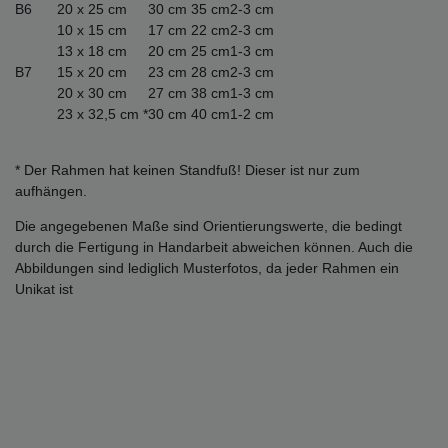
B6
20 x 25 cm
30 cm
35 cm
2-3 cm
10 x 15 cm
17 cm
22 cm
2-3 cm
13 x 18 cm
20 cm
25 cm
1-3 cm
B7
15 x 20 cm
23 cm
28 cm
2-3 cm
20 x 30 cm
27 cm
38 cm
1-3 cm
23 x 32,5 cm *
30 cm
40 cm
1-2 cm
* Der Rahmen hat keinen Standfuß! Dieser ist nur zum
aufhängen.
Die angegebenen Maße sind Orientierungswerte, die bedingt
durch die Fertigung in Handarbeit abweichen können. Auch die
Abbildungen sind lediglich Musterfotos, da jeder Rahmen ein
Unikat ist