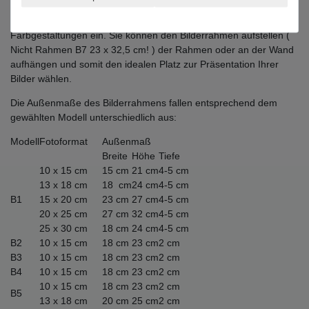
Braunton und das zeitlose Design fügt sich der Fotorahmen
hervorragend in unterschiedlichste Einrichtungsstile und
Farbgestaltungen ein. Sie können den Bilderrahmen aufstellen (
Nicht Rahmen B7 23 x 32,5 cm! ) der Rahmen oder an der Wand
aufhängen und somit den idealen Platz zur Präsentation Ihrer
Bilder wählen.
Die Außenmaße des Bilderrahmens fallen entsprechend dem
gewählten Modell unterschiedlich aus:
Modell
Fotoformat
Außenmaß
Breite
Höhe
Tiefe
10 x 15 cm
15 cm
21 cm
4-5 cm
13 x 18 cm
18 cm
24 cm
4-5 cm
B1
15 x 20 cm
23 cm
27 cm
4-5 cm
20 x 25 cm
27 cm
32 cm
4-5 cm
25 x 30 cm
18 cm
24 cm
4-5 cm
B2
10 x 15 cm
18 cm
23 cm
2 cm
B3
10 x 15 cm
18 cm
23 cm
2 cm
B4
10 x 15 cm
18 cm
23 cm
2 cm
10 x 15 cm
18 cm
23 cm
2 cm
B5
13 x 18 cm
20 cm
25 cm
2 cm