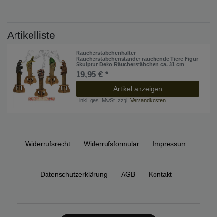
Artikelliste
Räucherstäbchenhalter
Räucherstäbchenständer rauchende Tiere Figur
Skulptur Deko Räucherstäbchen ca. 31 cm
19,95 € *
Artikel anzeigen
*
inkl. ges. MwSt.
zzgl.
Versandkosten
Widerrufs­recht
Widerrufs­formular
Impressum
Daten­schutz­erklärung
AGB
Kontakt