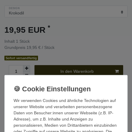
DESIGN
*
19,95 EUR
Inhalt
1
Stück
Grundpreis
19,95 € / Stück
Sofort versandfertig
In den Warenkorb
Wunschliste
Wir verwenden Cookies und ähnliche Technologien auf
* inkl. ges. MwSt. zzgl.
Versandkosten
unserer Website und verarbeiten personenbezogene
Daten von Besucher:innen unserer Webseite (z.B. IP-
Adresse), um z.B. Inhalte und Anzeigen zu
personalisieren, Medien von Drittanbietern einzubinden
Beschreibung
oder Zugriffe auf unsere Website zu analysieren. Die