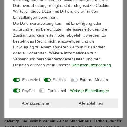
Datenverarbeitung erfolgt erst durch gesetzte Cookies.
Technische Daten
Wir teilen diese Daten mit Dritten, die wir in den
Einstellungen benennen.
Die Datenverarbeitung kann mit Einwilligung oder
Weitere Details
aufgrund eines berechtigten Interesses erfolgen. Die
Zustimmung kann erteilt oder abgelehnt werden. Es
besteht das Recht, nicht einzuwilligen und die
EU-Verantwortlicher
Einwilligung zu einem späteren Zeitpunkt zu ändern
oder zu widerrufen. Weitere Informationen zur
Verwendung personenbezogener Daten und den
Mystische Tierfiguren als
Diensten erklären wir in unserer
Daten­schutz­erklärung
.
Räucherstäbchenhalter
inkl. einer Packung indischer
Essenziell
Statistik
Externe Medien
Räucherstäbchen
PayPal
Funktional
Weitere Einstellungen
✓ Wählen Sie einfach Ihre Lieblings-Figur.
Alle akzeptieren
Alle ablehnen
Der originelle Räucherstäbchenständer besticht durch das
kreative und mystische Design mit Tierfigur. In liebevoller
Handarbeit wird der Räucherstäbchenhalter in Indonesien
gefertigt. Die Basis bildet ein kleiner Ständer aus Hartholz, der für