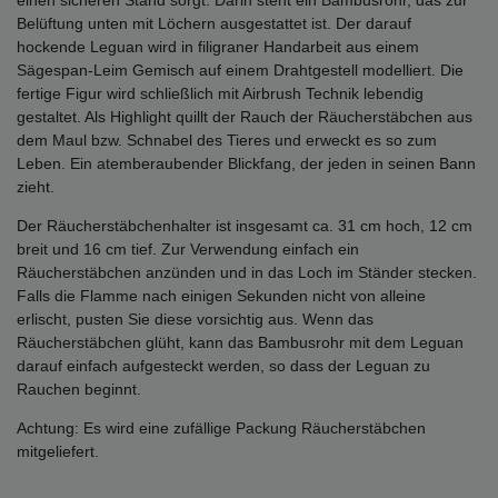
einen sicheren Stand sorgt. Darin steht ein Bambusrohr, das zur
Belüftung unten mit Löchern ausgestattet ist. Der darauf
hockende Leguan wird in filigraner Handarbeit aus einem
Sägespan-Leim Gemisch auf einem Drahtgestell modelliert. Die
fertige Figur wird schließlich mit Airbrush Technik lebendig
gestaltet. Als Highlight quillt der Rauch der Räucherstäbchen aus
dem Maul bzw. Schnabel des Tieres und erweckt es so zum
Leben. Ein atemberaubender Blickfang, der jeden in seinen Bann
zieht.
Der Räucherstäbchenhalter ist insgesamt ca. 31 cm hoch, 12 cm
breit und 16 cm tief. Zur Verwendung einfach ein
Räucherstäbchen anzünden und in das Loch im Ständer stecken.
Falls die Flamme nach einigen Sekunden nicht von alleine
erlischt, pusten Sie diese vorsichtig aus. Wenn das
Räucherstäbchen glüht, kann das Bambusrohr mit dem Leguan
darauf einfach aufgesteckt werden, so dass der Leguan zu
Rauchen beginnt.
Achtung: Es wird eine zufällige Packung Räucherstäbchen
mitgeliefert.