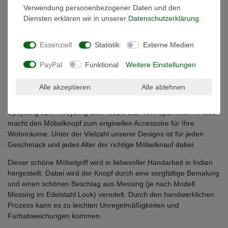
Verwendung personenbezogener Daten und den
Unterlegscheibe angebracht.
Diensten erklären wir in unserer
Daten­schutz­erklärung
.
Der Keramikknauf eignet sich ideal, um Ihre Möbel zu
verschönern und frischen Wind in Ihr Zuhause zu bringen. Der
Essenziell
Statistik
Externe Medien
bunte Knopf kann ganz einfach montiert werden und so leicht für
Abwechslung sorgen. Frische und bunte Farben können schlichte
PayPal
Funktional
Weitere Einstellungen
einfarbige Kommoden oder Schränke aufpeppen und alten oder
antiken Möbeln neues Leben einhauchen. Die filigranen
Alle akzeptieren
Alle ablehnen
Messingbeschläge verleihen dem Knauf einen schönen Vintage
Look. Damit eignet sich der Keramikknauf auch ideal zum
Upcycling bzw. Recycling alter Möbel z.B. vom Sperrmüll. All dies
macht den Möbelknopf zum originellen Accessoire für Ihre
Wohnräume. Unter der Vielzahl unserer Designs ist für jeden
Geschmack und jedes Alter der richtige Möbelknauf dabei.
Dieser schöne Möbelgriff wird in liebevoller Handarbeit in Indien
hergestellt. Dabei wird der Knopf durch eine sorgfältige Bemalung
und einen schönen Beschlag aus Messing (je nach Modell
Messing im Edelstahl Look) veredelt. Durch den handwerklichen
Prozess kann es zu leichten Unregelmäßigkeiten und
Farbabweichungen kommen.