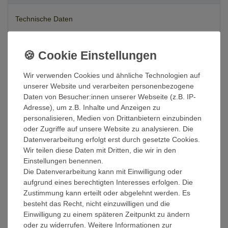
Technische Daten
Weitere Details
Wir verwenden Cookies und ähnliche Technologien auf
EU-Verantwortlicher
unserer Website und verarbeiten personenbezogene
Daten von Besucher:innen unserer Webseite (z.B. IP-
Adresse), um z.B. Inhalte und Anzeigen zu
Bitte wählen Sie oben die gewünschte Sorte und Menge aus!
personalisieren, Medien von Drittanbietern einzubinden
oder Zugriffe auf unsere Website zu analysieren. Die
Datenverarbeitung erfolgt erst durch gesetzte Cookies.
Dekorativer runder Möbelgriff aus Indien
Wir teilen diese Daten mit Dritten, die wir in den
Einstellungen benennen.
Der dekorative Möbelgriff hat einen Durchmesser von etwa 3,5
Die Datenverarbeitung kann mit Einwilligung oder
cm und eine Tiefe von etwa 3 cm. Die Gesamtlänge inklusive der
aufgrund eines berechtigten Interesses erfolgen. Die
Gewindestange beträgt ca. 8 cm, so dass der Knauf für Möbel mit
Zustimmung kann erteilt oder abgelehnt werden. Es
einer Stärke bis zu 4 cm bequem genutzt werden kann. Das
besteht das Recht, nicht einzuwilligen und die
Gewinde hat einen Durchmesser von ca. 4 mm. Bei Bedarf lässt
Einwilligung zu einem späteren Zeitpunkt zu ändern
sich das Gewinde mit einer einfachen Handeisensäge kürzen. Zur
oder zu widerrufen. Weitere Informationen zur
schonenden Befestigung ist auf dem Gewinde eine Mutter samt