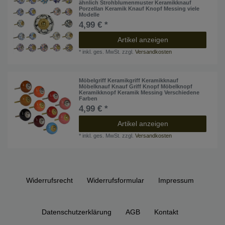
ähnlich Strohblumenmuster Keramikknauf
Porzellan Keramik Knauf Knopf Messing viele
Modelle
4,99 € *
Artikel anzeigen
*
inkl. ges. MwSt.
zzgl.
Versandkosten
Möbelgriff Keramikgriff Keramikknauf
Möbelknauf Knauf Griff Knopf Möbelknopf
Keramikknopf Keramik Messing Verschiedene
Farben
4,99 € *
Artikel anzeigen
*
inkl. ges. MwSt.
zzgl.
Versandkosten
Widerrufs­recht
Widerrufs­formular
Impressum
Daten­schutz­erklärung
AGB
Kontakt