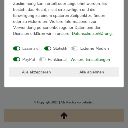
Zustimmung kann erteilt oder abgelehnt werden. Es
besteht das Recht, nicht einzuwilligen und die
Widerrufs­recht
Widerrufs­formular
Impressum
Einwilligung zu einem späteren Zeitpunkt zu ändern
oder zu widerrufen. Weitere Informationen zur
Verwendung personenbezogener Daten und den
Daten­schutz­erklärung
AGB
Kontakt
Diensten erklären wir in unserer
Daten­schutz­erklärung
.
Essenziell
Statistik
Externe Medien
PayPal
Funktional
Weitere Einstellungen
WIDERRUF EINLEGEN
Alle akzeptieren
Alle ablehnen
© Copyright 2026 | Alle Rechte vorbehalten.