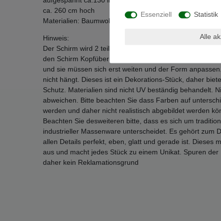
aufgespannt ca.130 im Durchmesser
ca. 260 cm hoch
Essenziell
Statistik
Materialien: Baumwoll-Textilien, Bambus Holz, Hartholz-St
Alle a
Hinweis:
Der Schirm wird 2 teilig versendet und muss zusammen g
den Schirm Kopfüber zu spannen. Beim ersten Aufspannen
und sie müssen sich erst weiten und der Form anpassen.
nicht hängt. Dieses ist ein Dekorations-Stück, daher bi
Schutz. Materialien sind nicht UV beständig behandelt. N
abweichen. Bitte beachten Sie dass Farben auf unterschie
werden und daher nicht realistisch abgebildet werden kö
Beachten Sie desweiteren bitte, dass es sich um traditio
industrieller Massenware unterscheidet. Es gehört zum 
allen Details perfekt, eben, glatt und gerade ist. Dies
aus und macht jedes Stück zu einem Unikat. Spuren der 
daher kein Reklamationsgrund