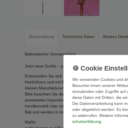
Beschreibung
Technische Daten
Weitere Detai
Balinesischer Sonnenschirm
Jetzt neue Größe – perfekt für den Balkon
Entscheiden Sie sich für traditionelle Handarbeit aus Bal
Wir verwenden Cookies und äh
Harthölzern und mit Baumwoll-Stoffen bespannt und verz
Besucher:innen unserer Webseit
kleinen Manufakturen in Bali ausgewählt. Die Herstellung 
einzubinden oder Zugriffe auf 
Bitte beachten Sie dass unsere Schirme mit landesüblich
diese Daten mit Dritten, die w
preiswerten Importen mit Polyester bespannt sind. Model
Die Datenverarbeitung kann mit
handbemahlt oder mit Schablonentechnik in Handarbeit 
oder abgelehnt werden. Es best
Bali und werden in traditioneller Handarbeit hergestellt. (
zu widerrufen. Weitere Infor
schutz­erklärung
.
Maße: