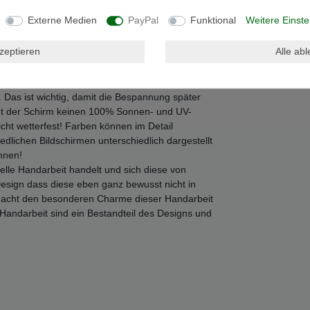
Externe Medien
PayPal
Funktional
Weitere Einste
iel, Metall
kzeptieren
Alle ab
esteckt / geschraubt werden. Es empfiehlt sich
 sind die Materialien und Stoffe noch sehr eng
 Das ist wichtig, damit die Bespannung später
etet der Schirm keinen 100% Sonnen- und UV-
icht wetterfest! Farben können im Detail
dlichen Bildschirmen unterschiedlich dargestellt
nnen!
nelle Handarbeit handelt und sich diese von
Design dass diese eben ganz bewusst nicht in
es macht den besonderen Charme dieser Handarbeit
Handarbeit sind ein Bestandteil des Designs und