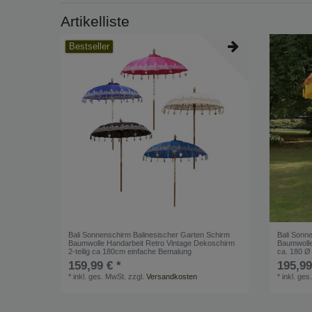
Artikelliste
Bestseller
Bali Sonnenschirm Balinesischer Garten Schirm
Bali Sonn
Baumwolle Handarbeit Retro Vintage Dekoschirm
Baumwolle
2-teilig ca 180cm einfache Bemalung
ca. 180 Ø
159,99 € *
195,99
*
inkl. ges. MwSt.
zzgl.
Versandkosten
*
inkl. ges