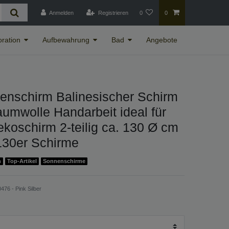
Anmelden
Registrieren
0
0
ration
Aufbewahrung
Bad
Angebote
enschirm Balinesischer Schirm
umwolle Handarbeit ideal für
koschirm 2-teilig ca. 130 Ø cm
130er Schirme
n
Top-Artikel
Sonnenschirme
476 - Pink Silber