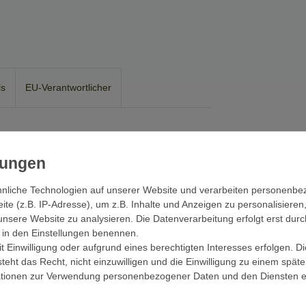
ls
EU-Verantwortlicher
i. Hergestellt aus lokalen Materialien mit Bambus,
nliche Technologien auf unserer Website und verarbeiten personenb
iert. Unsere Schirme werden von uns bei einer
e (z.B. IP-Adresse), um z.B. Inhalte und Anzeigen zu personalisieren
erfolgt noch in alt hergebrachter Handarbeit.
unsere Website zu analysieren. Die Datenverarbeitung erfolgt erst durc
en Baumwoll-Stoffen und nicht wie bei
ir in den Einstellungen benennen.
le mit Verzierungen und Muster sind
 Einwilligung oder aufgrund eines berechtigten Interesses erfolgen. D
bedruckt. Unsere Schirme stammen original aus
eht das Recht, nicht einzuwilligen und die Einwilligung zu einem spät
Standfuß nicht enthalten!)
mationen zur Verwendung personenbezogener Daten und den Diensten er