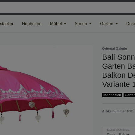
stseller
Neuheiten
Möbel
Serien
Garten
Deko
Oriental Galerie
Bali Sonn
Garten Ba
Balkon De
Variante 
Indonesien
Garte
Artikelnummer
10010
130ER SCHIRME