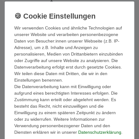
*
29,90 EUR
Inhalt
1
Stück
Wir verwenden Cookies und ähnliche Technologien auf
Sofort versandfertig
unserer Website und verarbeiten personenbezogene
Daten von Besucher:innen unserer Webseite (z.B. IP-
In den Warenkorb
Adresse), um z.B. Inhalte und Anzeigen zu
personalisieren, Medien von Drittanbietern einzubinden
Wunschliste
oder Zugriffe auf unsere Website zu analysieren. Die
Datenverarbeitung erfolgt erst durch gesetzte Cookies.
Wir teilen diese Daten mit Dritten, die wir in den
* inkl. ges. MwSt. zzgl.
Versandkosten
Einstellungen benennen.
Die Datenverarbeitung kann mit Einwilligung oder
aufgrund eines berechtigten Interesses erfolgen. Die
Beschreibung
Zustimmung kann erteilt oder abgelehnt werden. Es
besteht das Recht, nicht einzuwilligen und die
Einwilligung zu einem späteren Zeitpunkt zu ändern
Technische Daten
oder zu widerrufen. Weitere Informationen zur
Verwendung personenbezogener Daten und den
Diensten erklären wir in unserer
Daten­schutz­erklärung
.
Weitere Details