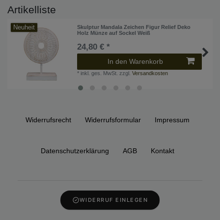
Artikelliste
Neuheit
Skulptur Mandala Zeichen Figur Relief Deko
Holz Münze auf Sockel Weiß
24,80 € *
In den Warenkorb
*
inkl. ges. MwSt.
zzgl.
Versandkosten
Widerrufs­recht
Widerrufs­formular
Impressum
Daten­schutz­erklärung
AGB
Kontakt
WIDERRUF EINLEGEN