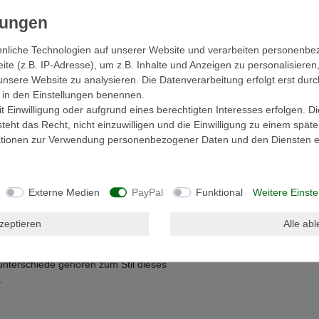
nliche Technologien auf unserer Website und verarbeiten personenb
e (z.B. IP-Adresse), um z.B. Inhalte und Anzeigen zu personalisieren
unsere Website zu analysieren. Die Datenverarbeitung erfolgt erst durc
ls
EU-Verantwortlicher
ir in den Einstellungen benennen.
 Einwilligung oder aufgrund eines berechtigten Interesses erfolgen. D
eht das Recht, nicht einzuwilligen und die Einwilligung zu einem spät
mationen zur Verwendung personenbezogener Daten und den Diensten er
jeweils gemessen an den breitesten und
Externe Medien
PayPal
Funktional
Weitere Einste
 Set bestehend aus allen drei Größen erhalten
kzeptieren
Alle ab
andarbeit in Indonesien gefertigt werden. Leichte
terschiede gehören zum Stil dieses
.