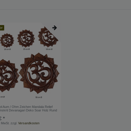
er
 Aum / Ohm Zeichen Mandala Relief
nskrit Devanagari Deko Soar Holz Rund
€ *
. MwSt.
zzgl.
Versandkosten