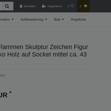
Anmelden
Registrieren
0
0
ration
Aufbewahrung
Bad
Angebote
lammen Skulptur Zeichen Figur
ko Holz auf Sockel mittel ca. 43
2022
*
EUR