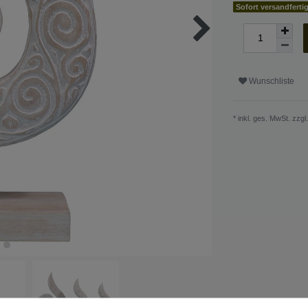
Sofort versandferti
Wunschliste
* inkl. ges. MwSt. zzgl