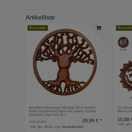
Artikelliste
Bestseller
Bestsell
Wandbild Lebensbaum Mandala 30cm Zeichen
Om Symbol
Relief Holzbild Rund Baum des Lebens Symbol
Mantra Sa
Wanddeko Soar Holz Nr.1
15,89 
29,99 € *
UVP 34,99 €
*
inkl. ges
*
inkl. ges. MwSt.
zzgl.
Versandkosten