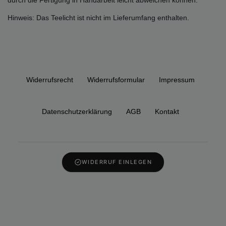
durch die Fertigung in Handarbeit leicht abweichen können.
Hinweis: Das Teelicht ist nicht im Lieferumfang enthalten.
Widerrufs­recht
Widerrufs­formular
Impressum
Daten­schutz­erklärung
AGB
Kontakt
WIDERRUF EINLEGEN