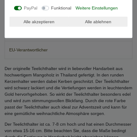
PayPal
Funktional
Weitere Einstellungen
Technische Daten
Alle akzeptieren
Alle ablehnen
Weitere Details
EU-Verantwortlicher
Der originelle Teelichthalter wird in liebevoller Handarbeit aus
hochwertigem Mangoholz in Thailand gefertigt. In den runden
Kerzenhalter werden dabei Kerben geschnitzt. Der Teelichthalter
wird schwarz lackiert und die Vertiefungen werden in leuchtendem
Gold hervorhgehoben. So wirkt der Teelichthalter besonders edel
und wird zum stimmungsvollen Blickfang. Durch die rote Farbe
passt der Teelichthalter auch ideal zur Adventszeit und kann für
eine gemütliche weihnachtliche Atmosphäre sorgen.
Der Teelichthalter ist ca. 7-8 cm hoch und hat einen Durchmesser
von etwa 15-16 cm. Bitte beachten Sie, dass die Maße bedingt