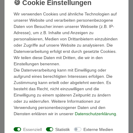
Artikelnummer
10007747
Wir verwenden Cookies und ähnliche Technologien auf
unserer Website und verarbeiten personenbezogene
Daten von Besucher:innen unserer Webseite (z.B. IP-
*
14,95 EUR
Adresse), um z.B. Inhalte und Anzeigen zu
personalisieren, Medien von Drittanbietern einzubinden
Inhalt
1
Stück
oder Zugriffe auf unsere Website zu analysieren. Die
Grundpreis
14,95 € / Stück
Datenverarbeitung erfolgt erst durch gesetzte Cookies.
Wir teilen diese Daten mit Dritten, die wir in den
Sofort versandfertig
Einstellungen benennen.
Die Datenverarbeitung kann mit Einwilligung oder
In den Warenkorb
aufgrund eines berechtigten Interesses erfolgen. Die
Zustimmung kann erteilt oder abgelehnt werden. Es
besteht das Recht, nicht einzuwilligen und die
Wunschliste
Einwilligung zu einem späteren Zeitpunkt zu ändern
oder zu widerrufen. Weitere Informationen zur
* inkl. ges. MwSt. zzgl.
Versandkosten
Verwendung personenbezogener Daten und den
Diensten erklären wir in unserer
Daten­schutz­erklärung
.
Essenziell
Statistik
Externe Medien
Beschreibung