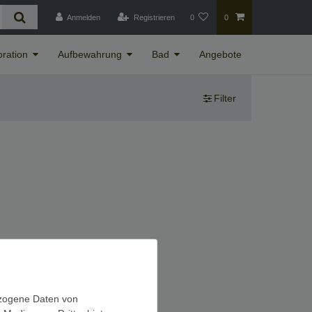
Anmelden
Registrieren
0
0
ration
Aufbewahrung
Bad
Angebote
Filter
ezogene Daten von