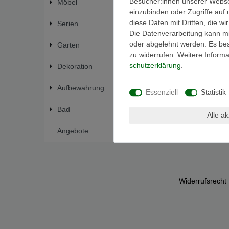
Besucher:innen unserer Webseit
Möbel
einzubinden oder Zugriffe auf 
diese Daten mit Dritten, die w
Serien
Die Datenverarbeitung kann mit
oder abgelehnt werden. Es best
Garten
zu widerrufen. Weitere Infor
schutz­erklärung
.
Dekoration
Aufbewahrung
Essenziell
Statistik
Bad
Alle a
Angebote
Widerrufs­recht