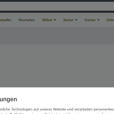
stseller
Neuheiten
Möbel
Serien
Garten
Deko
nliche Technologien auf unserer Website und verarbeiten personenb