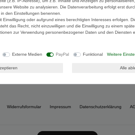
e (z.B. IP-Adresse), um z.B. Inhalte und Anzeigen zu personalisieren
unsere Website zu analysieren. Die Datenverarbeitung erfolgt erst durc
ir in den Einstellungen benennen.
 Einwilligung oder aufgrund eines berechtigten Interesses erfolgen. D
eht das Recht, nicht einzuwilligen und die Einwilligung zu einem spät
mationen zur Verwendung personenbezogener Daten und den Diensten er
Externe Medien
PayPal
Funktional
Weitere Einste
kzeptieren
Alle ab
Widerrufs­formular
Impressum
Daten­schutz­erklärung
A