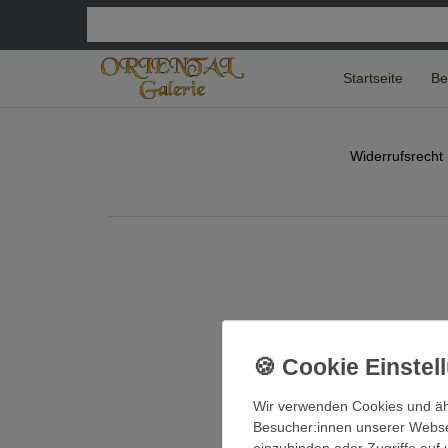
Startseite
Be
Widerrufs­recht
Wir verwenden Cookies und äh
Besucher:innen unserer Webseit
einzubinden oder Zugriffe auf 