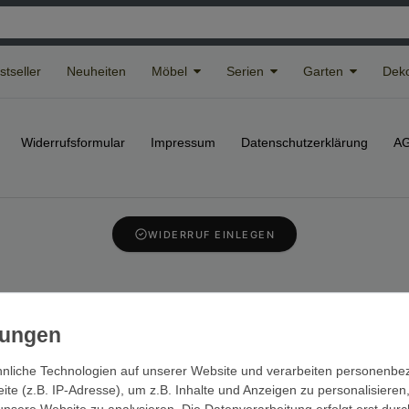
stseller
Neuheiten
Möbel
Serien
Garten
Deko
Widerrufs­formular
Impressum
Daten­schutz­erklärung
A
WIDERRUF EINLEGEN
© Copyright 2026 | Alle Rechte vorbehalten.
nliche Technologien auf unserer Website und verarbeiten personenb
e (z.B. IP-Adresse), um z.B. Inhalte und Anzeigen zu personalisieren
unsere Website zu analysieren. Die Datenverarbeitung erfolgt erst durc