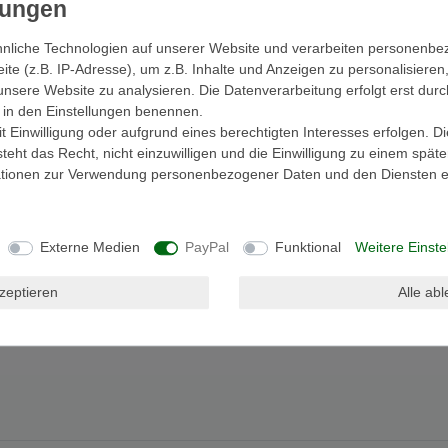
nliche Technologien auf unserer Website und verarbeiten personenb
e (z.B. IP-Adresse), um z.B. Inhalte und Anzeigen zu personalisieren
unsere Website zu analysieren. Die Datenverarbeitung erfolgt erst durc
ir in den Einstellungen benennen.
ls
EU-Verantwortlicher
 Einwilligung oder aufgrund eines berechtigten Interesses erfolgen. D
eht das Recht, nicht einzuwilligen und die Einwilligung zu einem spät
mationen zur Verwendung personenbezogener Daten und den Diensten er
in Indonesien handfertigt und aufwendig poliert
en Ihre Früchte oder Schlüssel ideal und
Externe Medien
PayPal
Funktional
Weitere Einste
reit und 10-12cm hoch
kzeptieren
Alle ab
arbeit bei der sowohl rechte, als auch linke
it ein zufälliges Modell (rechts oder links).