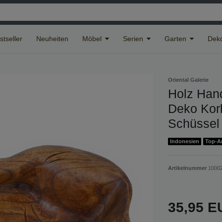
stseller
Neuheiten
Möbel
Serien
Garten
Deko
Oriental Galerie
Holz Han
Deko Korb
Schüssel
Indonesien
Top-Ar
Artikelnummer
1000
35,95 