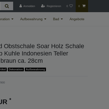
Anmelden
Registrieren
0
0
ration
Aufbewahrung
Bad
Angebote
d Obstschale Soar Holz Schale
 Kuhle Indonesien Teller
 braun ca. 28cm
tikel
Dekoration
Aufbewahrung
2900
*
EUR