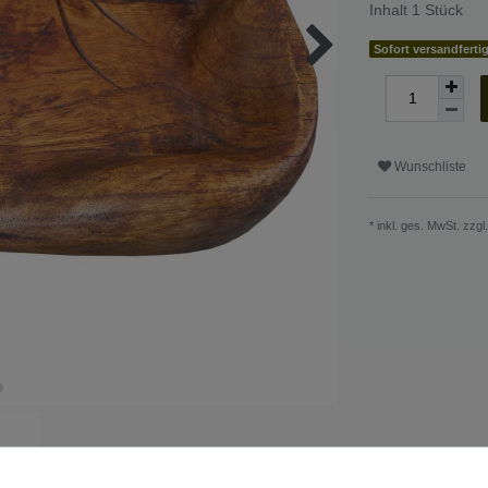
Inhalt
1
Stück
Sofort versandferti
Wunschliste
* inkl. ges. MwSt. zzgl