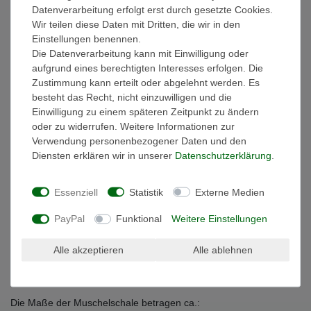
Datenverarbeitung erfolgt erst durch gesetzte Cookies.
Wir teilen diese Daten mit Dritten, die wir in den
Technische Daten
Einstellungen benennen.
Die Datenverarbeitung kann mit Einwilligung oder
aufgrund eines berechtigten Interesses erfolgen. Die
Weitere Details
Zustimmung kann erteilt oder abgelehnt werden. Es
besteht das Recht, nicht einzuwilligen und die
EU-Verantwortlicher
Einwilligung zu einem späteren Zeitpunkt zu ändern
oder zu widerrufen. Weitere Informationen zur
Verwendung personenbezogener Daten und den
Originelle große Schale aus Muschelstücken
Diensten erklären wir in unserer
Daten­schutz­erklärung
.
Die edle Muschelschale wird in liebevoller Handarbeit in
Indonesien gefertigt. Hierzu werden je nach Modell kleine
Essenziell
Statistik
Externe Medien
Muscheln in Stücke geteilt und zu einem Mosaik
PayPal
Funktional
Weitere Einstellungen
zusammengesetzt oder im Ganzen in Hartholz eingelassen.
Durch die leuchtenden Perlmuttstücke wird die Schale zum
Alle akzeptieren
Alle ablehnen
absoluten Blickfang und Deko Highlight. In der Schale können Sie
Kleinigkeiten aufbewahren, Süßigkeiten darreichen oder sie als
Seifenschale nutzen.
Die Maße der Muschelschale betragen ca.: