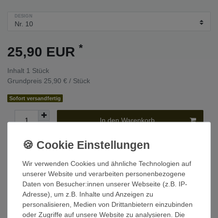
DESIGN
*
25,90 EUR
Inhalt
1
Stück
Grundpreis
25,90 € / Stück
Sofort versandfertig
In den Warenkorb
Wunschliste
Wir verwenden Cookies und ähnliche Technologien auf
* inkl. ges. MwSt. zzgl.
Versandkosten
unserer Website und verarbeiten personenbezogene
Daten von Besucher:innen unserer Webseite (z.B. IP-
Adresse), um z.B. Inhalte und Anzeigen zu
personalisieren, Medien von Drittanbietern einzubinden
Beschreibung
oder Zugriffe auf unsere Website zu analysieren. Die