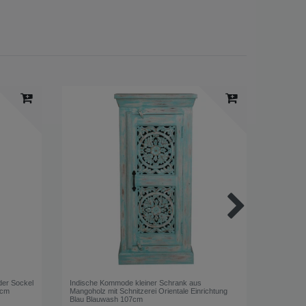
der Sockel
Indische Kommode kleiner Schrank aus
Armbandh
 cm
Mangoholz mit Schnitzerei Orientale Einrichtung
Armreifh
Blau Blauwash 107cm
Schmucks