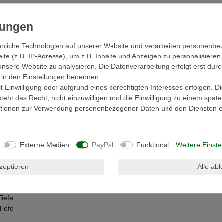
nliche Technologien auf unserer Website und verarbeiten personenb
e (z.B. IP-Adresse), um z.B. Inhalte und Anzeigen zu personalisieren
ls
EU-Verantwortlicher
unsere Website zu analysieren. Die Datenverarbeitung erfolgt erst durc
ir in den Einstellungen benennen.
 Einwilligung oder aufgrund eines berechtigten Interesses erfolgen. D
eht das Recht, nicht einzuwilligen und die Einwilligung zu einem spät
mationen zur Verwendung personenbezogener Daten und den Diensten er
ird in liebevoller Handarbeit in Indonesien
en Sie Armbänder / Armreifen oder Uhren
ie Rollen können einfach aus dem Armreifständer
nell platziert und wieder abgenommen werden.
Externe Medien
PayPal
Funktional
Weitere Einste
halten einen guten Überblick über Ihren
ideal zur ansprechenden Warenpräsentation.
kzeptieren
Alle ab
Tiefe
Tiefe