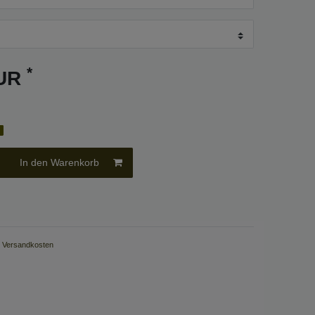
*
EUR
g
In den Warenkorb
.
Versandkosten