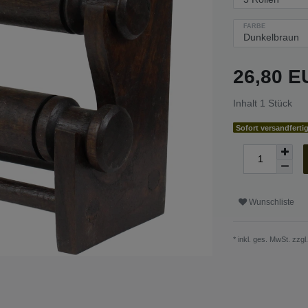
FARBE
26,80 
Inhalt
1
Stück
Sofort versandferti
Wunschliste
* inkl. ges. MwSt. zzgl