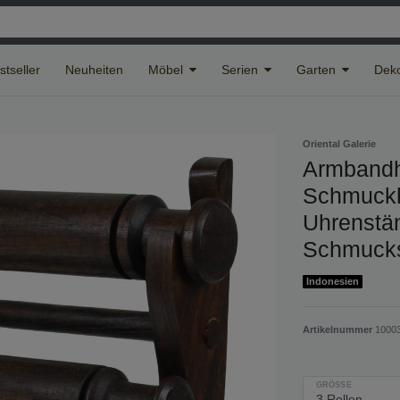
stseller
Neuheiten
Möbel
Serien
Garten
Deko
Oriental Galerie
Armbandh
Schmuckha
Uhrenstä
Schmucks
Indonesien
Artikelnummer
10003
GRÖSSE