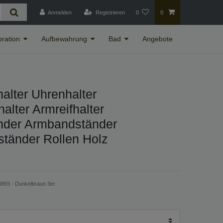
Anmelden
Registrieren
0
0
ration
Aufbewahrung
Bad
Angebote
alter Uhrenhalter
lter Armreifhalter
nder Armbandständer
tänder Rollen Holz
893 - Dunkelbraun 3er